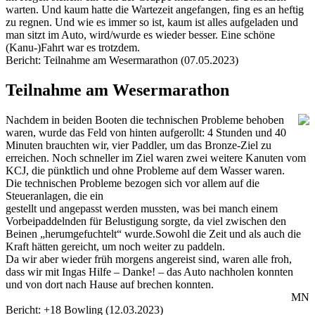
warten. Und kaum hatte die Wartezeit angefangen, fing es an heftig
zu regnen. Und wie es immer so ist, kaum ist alles aufgeladen und
man sitzt im Auto, wird/wurde es wieder besser. Eine schöne
(Kanu-)Fahrt war es trotzdem.
Bericht: Teilnahme am Wesermarathon (07.05.2023)
Teilnahme am Wesermarathon
Nachdem in beiden Booten die technischen Probleme behoben
waren, wurde das Feld von hinten aufgerollt: 4 Stunden und 40
Minuten brauchten wir, vier Paddler, um das Bronze-Ziel zu
erreichen. Noch schneller im Ziel waren zwei weitere Kanuten vom
KCJ, die pünktlich und ohne Probleme auf dem Wasser waren.
Die technischen Probleme bezogen sich vor allem auf die
Steueranlagen, die ein
gestellt und angepasst werden mussten, was bei manch einem
Vorbeipaddelnden für Belustigung sorgte, da viel zwischen den
Beinen „herumgefuchtelt“ wurde.Sowohl die Zeit und als auch die
Kraft hätten gereicht, um noch weiter zu paddeln.
Da wir aber wieder früh morgens angereist sind, waren alle froh,
dass wir mit Ingas Hilfe – Danke! – das Auto nachholen konnten
und von dort nach Hause auf brechen konnten.
MN
Bericht: +18 Bowling (12.03.2023)