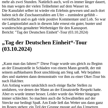
mehr als zwei Stunden. Natürlich auch, weil es immer länger dauert,
bis man wegen der vielen Teilnehmer auf dem Wasser ist.
Die Kanufahrt selber ist wieder ein Erlebnis gewesen und auch dort
haben sich die Zuschauerzahlen am Ufer – zumindest gefühlt –
vervielfacht und es gab viele positive Kommentare und Lob. So war
die Lampionfahrt auch in diesem Jahr erneut ein guter, bunter und
wunderschön gestalteter Werbeträger für den Kanusport.
Bericht: "Tag der Deutschen Einheit"-Tour (03.10.2024)
„Tag der Deutschen Einheit“-Tour
(03.10.2024)
„Kann man das fahren?“ Diese Frage wurde uns gleich zu Beginn
an der Einsatzstelle in Schladen von einem Mann gestellt, der mit
seinem aufblasbaren Boot unschlüssig am Steg saß. Wir bejahten
dies und starteten dann demonstrativ vor ihm zu einer Oker-Tour bis
nach Halchter.
Am Anfang waren tatsächlich noch einige flache Stellen zu
umfahren, vor denen der Mann an der Einsatzstelle Respekt hatte.
Aber es wurde immer besser. Leider wurde das Wetter hingegen
immer schlechter. So machten auch die Schwallstellen auf der
Strecke nur bedingt Spaß. Am Ende ließ das Wetter uns dann ganz
im Regen stehen: ein Teil der Gruppe musste auf das Umsetzen